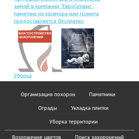
зимой в компании "ЕвроСервис",
памятник из мрамора или гранита
предоставляется бесплатно.
Уборка
Организация похорон
Памятники
Ограды
Укладка плитки
Уборка территории
Возложение цветов
Поиск захоронений