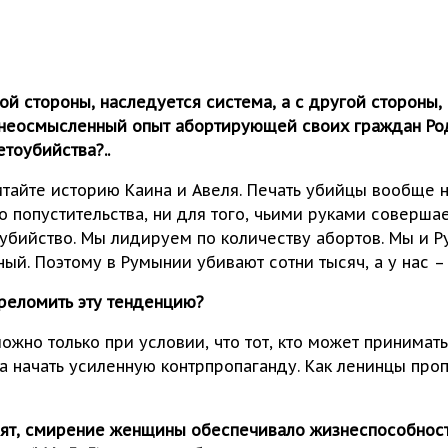
ной стороны, наследуется система, а с другой стороны,
т неосмысленный опыт абортирующей своих граждан Ро
етоубийства?..
читайте историю Каина и Авеля. Печать убийцы вообще н
го попустительства, ни для того, чьими руками совершае
о убийство. Мы лидируем по количеству абортов. Мы и Р
ый. Поэтому в Румынии убивают сотни тысяч, а у нас –
реломить эту тенденцию?
ожно только при условии, что тот, кто может принимать
ла начать усиленную контрпропаганду. Как ленинцы пр
рят, смирение женщины обеспечивало жизнеспособность