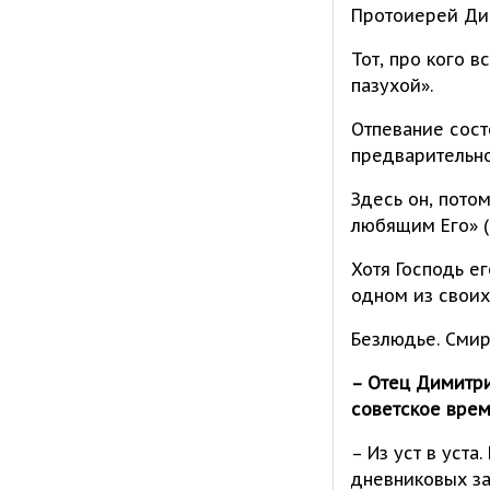
Протоиерей Дим
Тот, про кого в
пазухой».
Отпевание сост
предварительно
Здесь он, пото
любящим Его» (1
Хотя Господь е
одном из своих
Безлюдье. Сми
– Отец Димитри
советское врем
– Из уст в уст
дневниковых за