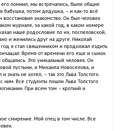
я его помнил, мы встречались, были общие
 бабушка, потом дедушка, – и как-то всё
 и восстановил знакомство. Он был человек
аком журнале, за какой год, в каком номере
оказал наше родословие по их, поспеловской,
вно и женились друг на друге. Николай
 год я стал священником и продолжал ездить
причащал. Время от времени его еще и сынок
 общались. Это уникальный человек. Он
мовой пустыни, и Михаила Новоселова, и
и знать не хотел, – так это Льва Толстого.
 с ним. Все студенты пошли Льва Толстого
могиканин. При всем том – кроткий и
ное смирение. Мой отец в том числе. Все
ловек.