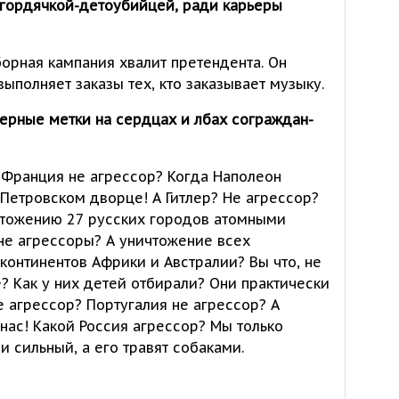
и гордячкой-детоубийцей, ради карьеры
орная кампания хвалит претендента. Он
выполняет заказы тех, кто заказывает музыку.
 черные метки на сердцах и лбах сограждан-
А Франция не агрессор? Когда Наполеон
 Петровском дворце! А Гитлер? Не агрессор?
ичтожению 27 русских городов атомными
не агрессоры? А уничтожение всех
континентов Африки и Австралии? Вы что, не
е? Как у них детей отбирали? Они практически
е агрессор? Португалия не агрессор? А
 нас! Какой Россия агрессор? Мы только
 сильный, а его травят собаками.