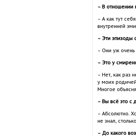
– В отношении 
– А как тут се
внутренней эмиг
– Эти эпизоды 
– Они уж очень 
– Это у смирен
– Нет, как раз
у моих родичей
Многое объясня
– Вы всё это с
– Абсолютно. Х
не знал, стольк
– До какого во