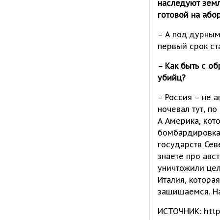
наследуют земл
готовой на або
– А под дурным
первый срок ста
– Как быть с о
убийц?
– Россия – не 
ночевал тут, п
А Америка, кот
бомбардировкам
государств Сев
знаете про авс
уничтожили цел
Италия, котора
защищаемся. На
ИСТОЧНИК: https