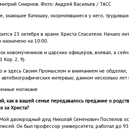
итрий Смирнов. Фото: Андрей Васильев / ТАСС
се, знающие батюшку, окормлявшиеся у него, трудившиес
оится 23 октября в храме Христа Спасителя. Начало лит
 назначено на 10:00.
мок новомучеников и царских офицеров, воевал, а сейча
 Кор. 2, 9).
го и здесь Своим Промыслом и вниманием не обделял, 
 автобиографических интервью, данном несколько лет 
ренные могикане
й, как в вашей семье передавалось предание о родст
я за Христа?
а. Мой двоюродный дед Николай Семенович Поспелов о
писей. Он был профессор университета, работал до 93