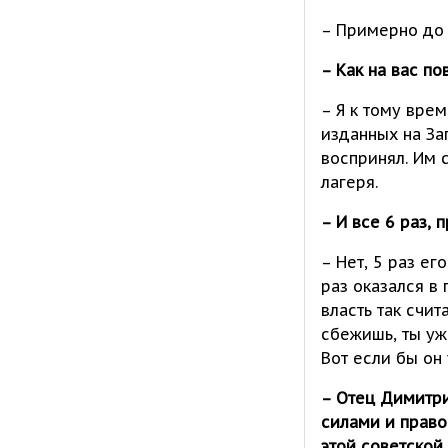
– Примерно до 
– Как на вас по
– Я к тому вре
изданных на За
воспринял. Им с
лагеря.
– И все 6 раз,
– Нет, 5 раз ег
раз оказался в 
власть так счит
сбежишь, ты уж
Вот если бы он
– Отец Димитр
силами и прав
этой советской