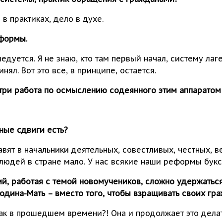
в практиках, дело в духе.
 формы.
следуется. Я не знаю, кто там первый начал, систему л
нял. Вот это все, в принципе, остается.
утри работа по осмыслению содеянного этим аппарато
ные сдвиги есть?
ставят в начальники деятельных, совестливых, честных,
и людей в стране мало. У нас всякие наши реформы букс
й, работая с темой новомучеников, сложно удержаться
Родина-Мать – вместо того, чтобы взращивать своих гра
так в прошедшем времени?! Она и продолжает это делать