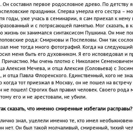
. Он составил первое родословное древо. По детству 
спеловские праздники. Сперва умерла его сестра – моя
стя годы, уже учась в семинарии, я сам приехал к нему
разованный и с потрясающей памятью. Мог сказать, в к
Всю жизнь он занимался синтаксисом Пушкина. Он мне п
 поповские рода: Смирновы и Поспеловы. Они так сосло
зал мне тогда много фотографий. Когда на следующий
росил меня быть его духовником. Я его исповедовал и 
о Причастию. Мы очень плотно с Николаем Семеновичем
тца Алексия Мечева, и отца Алексия (Соловьева) с Зоси
 и отца Павла Флоренского. Единственный, кого не знал 
о когда тот приезжал в Москву, он не пошел на встречу
он не пошел! Строгих был правил человек. Своего рода 
тому его и не арестовали, не убили.
так сказать, что именно смиренные избегали расправы?
я лично знал, уцелели именно те, кто имел необыкновен
 он нет. Он был такой молчаливый, смиренный, тихий че