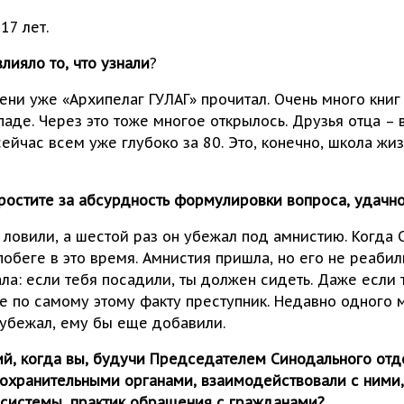
17 лет.
влияло то, что узнали
?
мени уже «Архипелаг ГУЛАГ» прочитал. Очень много книг
паде. Через это тоже многое открылось. Друзья отца – 
ейчас всем уже глубоко за 80. Это, конечно, школа жиз
 простите за абсурдность формулировки вопроса, удачн
о ловили, а шестой раз он убежал под амнистию. Когда 
побеге в это время. Амнистия пришла, но его не реабил
ала: если тебя посадили, ты должен сидеть. Даже если 
е по самому этому факту преступник. Недавно одного му
 убежал, ему бы еще добавили.
ий, когда вы, будучи Председателем Синодального от
оохранительными органами, взаимодействовали с ними
 системы, практик обращения с гражданами?