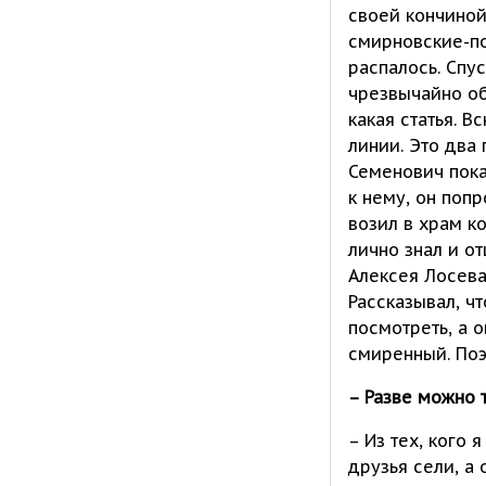
своей кончиной
смирновские-по
распалось. Спу
чрезвычайно об
какая статья. 
линии. Это два
Семенович пока
к нему, он поп
возил в храм к
лично знал и о
Алексея Лосева,
Рассказывал, чт
посмотреть, а 
смиренный. Поэ
– Разве можно 
– Из тех, кого 
друзья сели, а