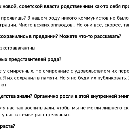
к новой, советской власти родственники как-то себя пр
бя проявишь? В нашем роду никого коммунистов не было
рации. Много всяких эпизодов... Но они все, скорее, т
сохранились в предании? Можете что-то рассказать?
экстравагантны.
ных представителей рода?
 не у смиренных. Но смиренные с удовольствием их пер
. Я их сохранил в памяти. Но я не буду их публиковать.
ют.
 детства знали? Органично росли в этой внутренней эми
отя нас так воспитывали, чтобы мы не могли лишнего ск
о у нас в семье расстрелянных.
зраста?