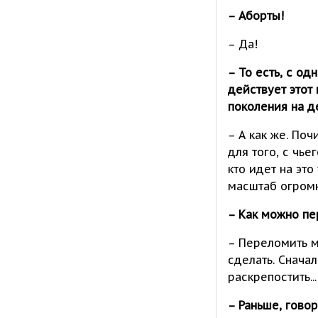
– Аборты!
– Да!
– То есть, с од
действует это
поколения на д
– А как же. По
для того, с чье
кто идет на эт
масштаб огромн
– Как можно пе
– Переломить м
сделать. Снача
раскрепостить...
– Раньше, гово