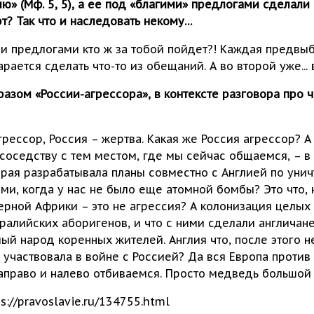
ю» (Мф. 5, 5), а ее под «благими» предлогами сделал
рт? Так что и наследовать некому…
и предлогами кто ж за тобой пойдет?! Каждая предвыб
рается сделать что-то из обещаний. А во второй уже... 
бразом «России-агрессора», в контексте разговора про
агрессор, Россия – жертва. Какая же Россия агрессор? 
о соседству с тем местом, где мы сейчас общаемся, – в
орая разрабатывала планы совместно с Англией по ун
и, когда у нас не было еще атомной бомбы? Это что, 
ерной Африки – это не агрессия? А колонизация целых 
тралийских аборигенов, и что с ними сделали англичан
ый народ коренных жителей. Англия что, после этого н
я участвовала в войне с Россией? Да вся Европа против
право и налево отбиваемся. Просто медведь большой и
://pravoslavie.ru/134755.html